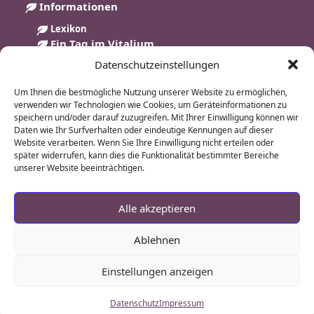
Informationen
Lexikon
Ein Tag im Vitalium
Datenschutzeinstellungen
FAQs
Service
Um Ihnen die bestmögliche Nutzung unserer Website zu ermöglichen,
Arztpraxis Preisliste
verwenden wir Technologien wie Cookies, um Geräteinformationen zu
speichern und/oder darauf zuzugreifen. Mit Ihrer Einwilligung können wir
Preisliste 2026 Kneipp
Daten wie Ihr Surfverhalten oder eindeutige Kennungen auf dieser
Preisliste 2026 Therapie
Website verarbeiten. Wenn Sie Ihre Einwilligung nicht erteilen oder
Interessantes
später widerrufen, kann dies die Funktionalität bestimmter Bereiche
unserer Website beeinträchtigen.
Kururlaub
Kururlaub im Harz
Alle akzeptieren
Basenfasten-Hotel
Mayr Kur Hotel
Ablehnen
Gesundheitsurlaub
Einstellungen anzeigen
Datenschutz
Impressum