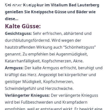
& WICKEL
Bei einer Kneippkur im Vitalium Bad Lauterberg
genießen Sie Kneippsche Güsse und Bäder wie
diese…
Kalte Güsse:
Gesichtsguss:
Sehr erfrischen, abhärtend und
durchblutungsfördernd. Wird wegen der
hautstraffenden Wirkung auch “Schönheitsguss”
genannt. Zu empfehlen bei Augenmüdigkeit,
Katarrhanfälligkeit, Kopfschmerzen, Akne.
Armguss:
Der kalte Armguss erfrischt, beruhigt und
kräftigt das Herz. Angezeigt bei körperlicher und
geistiger Müdigkeit, Kopfschmerzen,
Schwindelgefühl und Herzschwäche.
Verlängerter Knieguss:
Der verlängerte Knieguss
wird bei Fußbeschwerden und Krampfadern
empfohlen, weil er entstauend wirkt. Er bewirkt eine