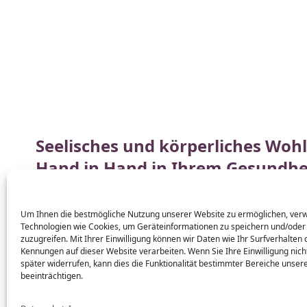
Seelisches und körperliches Woh
Hand in Hand in Ihrem Gesundhe
Ob es darum geht, Ihre Resilienz zu stärken,
die wor
Um Ihnen die bestmögliche Nutzung unserer Website zu ermöglichen, ver
Technologien wie Cookies, um Geräteinformationen zu speichern und/oder
herzustellen oder
alterungsbedingte Beschwerden
zuzugreifen. Mit Ihrer Einwilligung können wir Daten wie Ihr Surfverhalten
zu Ihrem Lebensglück beitragen, wenn Sie sich
akti
Kennungen auf dieser Website verarbeiten. Wenn Sie Ihre Einwilligung nicht
kümmern
.
später widerrufen, kann dies die Funktionalität bestimmter Bereiche unser
beeinträchtigen.