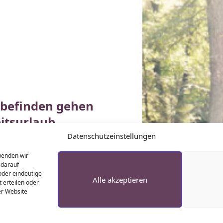
lbefinden gehen
itsurlaub
Datenschutzeinstellungen
k-life-balance
wieder
wenden wir
 darauf
 zu lindern
: Sie können viel
 oder eindeutige
v um Ihre Gesundheit
Alle akzeptieren
 erteilen oder
er Website