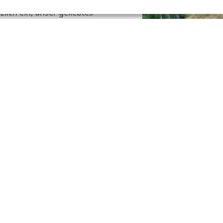
ndschaft mit Platz, Ruhe,
lich ein, unser geliebtes
na kennenzulernen. Schnell ist
, fake news und schlechten
n Bachlauf auf seinem Weg
nem abgestorbenen Baum
 und seine Bewohner folgen
r hören, wenn wir mit